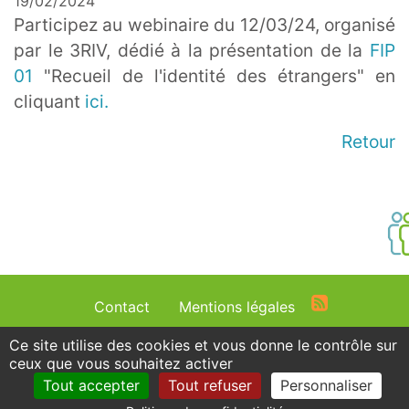
19/02/2024
Participez au webinaire du 12/03/24, organisé
par le 3RIV, dédié à la présentation de la
FIP
01
"Recueil de l'identité des étrangers" en
cliquant
ici.
Retour
Menu
Contact
Mentions légales
Pied
Ce site utilise des cookies et vous donne le contrôle sur
de
ceux que vous souhaitez activer
page
Tout accepter
Tout refuser
Personnaliser