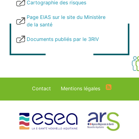
Lien
Cartographie des risques
interne
Page EIAS sur le site du Ministère
de la santé
Documents publiés par le 3RIV
Menu
Contact
Mentions légales
Pied
de
page